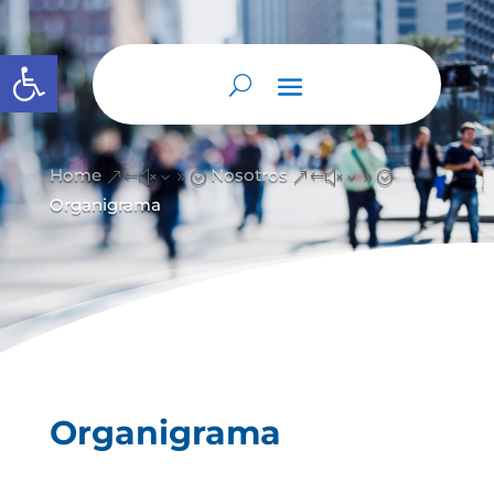
Abrir barra de herramientas
Home
Nosotros
&#x39;
&#x39;
Organigrama
Organigrama