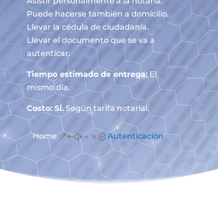
Asistir personalmente a la notaría.
Puede hacerse también a domicilio.
Llevar la cédula de ciudadanía.
Llevar el documento que se va a
autenticar.
Tiempo estimado de entrega:
El
mismo día.
Costo: SÍ.
Según tarifa notarial.
Home
Autenticación
&#x39;