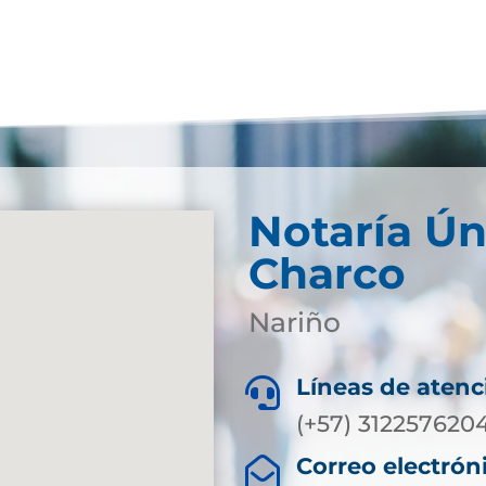
Notaría Ún
Charco
Nariño
Líneas de atenc

(+57) 312257620
Correo electrón
