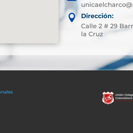
unicaelcharco@
Dirección:

Calle 2 # 29 Bar
la Cruz
onales