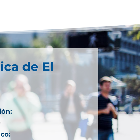
ica de El
ión:
4
ico: