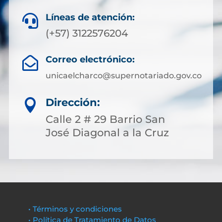
Líneas de atención:

(+57) 3122576204
Correo electrónico:

unicaelcharco@supernotariado.gov.co
Dirección:

Calle 2 # 29 Barrio San
José Diagonal a la Cruz
• Términos y condiciones
• Política de Tratamiento de Datos