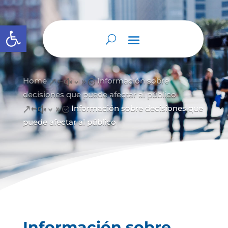
Abrir barra de herramientas
Home
Información sobre
&#x39;
decisiones que puede afectar al público
Información sobre decisiones que
&#x39;
puede afectar al público
Información sobre