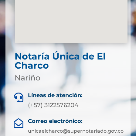
Notaría Única de El
Charco
Nariño
Líneas de atención:

(+57) 3122576204
Correo electrónico:

unicaelcharco@supernotariado.gov.co