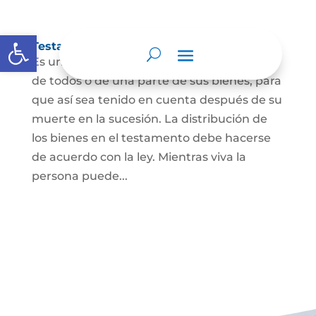
Abrir barra de herramientas
Testamento
Es un acto por el cual una persona dispone
de todos o de una parte de sus bienes, para
que así sea tenido en cuenta después de su
muerte en la sucesión. La distribución de
los bienes en el testamento debe hacerse
de acuerdo con la ley. Mientras viva la
persona puede...